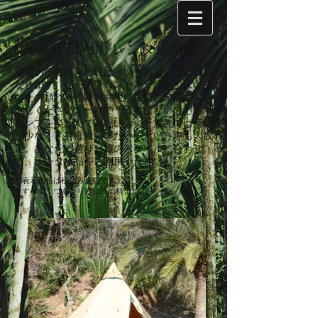
Rental Equipment
レンタル用品
愛着ある道具との旅は、いとおしい思い出に
なります
。ビーチフロントキャンプでは、あ
なたの頼れる道具と共に、海辺の時間をお過
ごしください。
一方で「道具はないけど、キ
ャンプを楽しんでみたい」、「旅先では荷物
を少なく、身軽に動きたい」という声も大歓
迎。
あなたの遊びと旅のスタイルに合わせ
て、レンタル品をご利用ください。
＊表示価格は税込み金額です。
＊すべて１つあたり1泊2日の料金です。