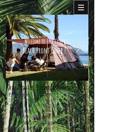
Welcome to Free Cloud’s
Beach Front Camp !
A Base for the Setouchi Explorers.
Free Cloud
（フリークラウド）
は香川県の
三豊市仁尾町でシーカヤックやSUPのアク
4B9E1090-D0B2-4644-
ティビティツアーを開催しています。海辺の
Free Cloud's 
古民家を利用したツアーベースでは、昔なが
9BEA-F4D2F72E139F-
Camp
らの瀬戸内の風景と、ヤシやバッファローの
7475-
木々が醸し出す南国感とがほどよく混在。時
瀬戸内の入り江に守
間の流れは確実にスローダウンします。
ンプサイトです。
0000012093134B6A.jpg