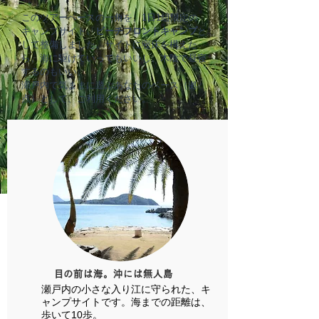
このツアーベースの一角を、1日1組限定の
キャンプサイト、
ビーチフロントキャンプ
と
して整備しました。サイトに寝床を構えた
ら、海に駆けていってもいいし、木陰で昼寝
するのもいい。
瀬戸内で気ままに遊ぶあなたのベース（拠
点）として、ご利用ください。
​目の前は海。沖には無人島
瀬戸内の小さな入り江に守られた、キ
ャンプサイトです。海までの距離は、
歩いて10歩。